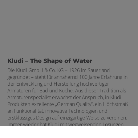
Kludi – The Shape of Water
Die Kludi GmbH & Co. KG – 1926 im Sauerland
gegründet – steht für annähernd 100 Jahre Erfahrung in
der Entwicklung und Herstellung hochwertiger
Armaturen für Bad und Küche. Aus dieser Tradition als
Armaturenspezialist erwächst der Anspruch, in Kludi
Produkten exzellente „German Quality“, ein Höchstmaß
an Funktionalität, innovative Technologien und
erstklassiges Design auf einzigartige Weise zu vereinen.
Immer wieder hat Kludi mit wegweisenden Lösungen
der Entwicklung in Bad und Küche wichtige Impulse