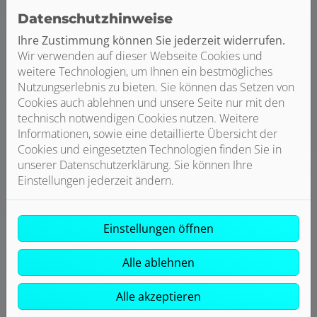
visuelles Highlight und verleihen sowohl traditionellen
Datenschutzhinweise
als auch modernen Küchenarmaturen eine elegante
Ihre Zustimmung können Sie jederzeit widerrufen.
Modernität und Raffinesse. Der schlanke Griff passt
Wir verwenden auf dieser Webseite Cookies und
perfekt zur minimalistischen Form der gesamten
weitere Technologien, um Ihnen ein bestmögliches
Armatur, deren Körper mit einem Durchmesser von nur
Nutzungserlebnis zu bieten. Sie können das Setzen von
24 Millimetern besonders schlank ist. Technologische
Cookies auch ablehnen und unsere Seite nur mit den
Highlights sind das innovative Ausziehsystem mit
technisch notwendigen Cookies nutzen. Weitere
automatischem Zurückführen der Handbrause in den
Informationen, sowie eine detaillierte Übersicht der
Auslauf in Kombination mit dem um 360° schwenkbaren
Cookies und eingesetzten Technologien finden Sie in
Auslauf, der maximale Flexibilität in der Küchenarbeit
unserer Datenschutzerklärung. Sie können Ihre
bietet. Die Serie bietet mit den genannten sechs
Einstellungen jederzeit ändern.
unterschiedlichen Tönen die größte farbliche Auswahl
unter den drei Serien.
Einstellungen öffnen
Alle ablehnen
Alle akzeptieren