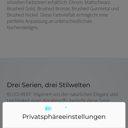
stilvollen Farbtönen erhältlich: Chrom, Mattschwarz,
Brushed Gold, Brushed Bronze, Brushed Gunmetal und
Brushed Nickel. Diese Farbvielfalt ermöglicht eine
perfekte Anpassung an unterschiedlichste
Küchendesigns.
Drei Serien, drei Stilwelten
KLUDI-REEF: Inspiriert von der natürlichen Eleganz und
Leichtigkeit eines Korallenriffs, besticht diese Serie
durch ihre geschwungenen, fließenden Formen und
eine besonders angenehme Haptik. Perfekt für alle, die
Privatsphäre­einstellungen
Wert auf organisches Design und sanfte Linien legen.
Die fließenden, ununterbrochenen Linien schaffen ein