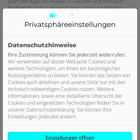
spart den Kauf von Wasser in Flaschen und reduziert
Plastikmüll. Viele Systeme bieten sogar sprudelndes
oder gekühltes Wasser auf Knopfdruck. Wer Wert auf
gutes Trinkwasser legt oder in Regionen mit hoher
Privatsphäre­einstellungen
Wasserhärte wohnt, profitiert besonders.
Vorteile:
Datenschutzhinweise
Kein Kauf und Schleppen von Flaschenwasser mehr
Ihre Zustimmung können Sie jederzeit widerrufen.
Wir verwenden auf dieser Webseite Cookies und
Umweltfreundlich: Vermeidet Plastikmüll durch
weitere Technologien, um Ihnen ein bestmögliches
den Verzicht auf Flaschenwasser
Nutzungserlebnis zu bieten. Sie können das Setzen von
Verbesserter Geschmack: Frisches, gesundes
Cookies auch ablehnen und unsere Seite nur mit den
Wasser direkt aus dem Hahn
technisch notwendigen Cookies nutzen. Weitere
Informationen, sowie eine detaillierte Übersicht der
Bequem und hygienisch – kein Umfüllen von
Cookies und eingesetzten Technologien finden Sie in
Wasser notwendig
unserer Datenschutzerklärung. Sie können Ihre
Für wen sinnvoll?
Einstellungen jederzeit ändern.
Für Haushalte, die viel Wasser trinken, Wert auf gute
Wasserqualität legen oder empfindliche Geräte (z. B.
Kaffeemaschine) schützen wollen.
Einstellungen öffnen