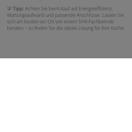
💡
Tipp:
Achten Sie beim Kauf auf Energieeffizienz,
Wartungsaufwand und passende Anschlüsse. Lassen Sie
sich am besten vor Ort von einem SHK-Fachbetrieb
beraten – so finden Sie die ideale Lösung für Ihre Küche.
Footer - Kontaktdaten und Öffnungszei
Kontakt
DIE SCHWEIZER GmbH
Kringstraße 5
71144 Steinenbronn
Telefonisch erreichbar unter:
07157 – 27530