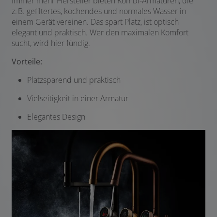
Immer mehr Hersteller bieten Kombi-Armaturen, die
z. B. gefiltertes, kochendes und normales Wasser in
einem Gerät vereinen. Das spart Platz, ist optisch
elegant und praktisch. Wer den maximalen Komfort
sucht, wird hier fündig.
Vorteile:
Platzsparend und praktisch
Vielseitigkeit in einer Armatur
Elegantes Design